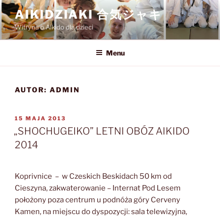
Przejdź
AIKIDZIAKI 合気ジャキ
do
Witryna o Aikido dla dzieci
treści
Menu
AUTOR:
ADMIN
OPUBLIKOWANE
15 MAJA 2013
W
„SHOCHUGEIKO” LETNI OBÓZ AIKIDO
2014
Koprivnice – w Czeskich Beskidach 50 km od
Cieszyna, zakwaterowanie – Internat Pod Lesem
położony poza centrum u podnóża góry Cerveny
Kamen, na miejscu do dyspozycji: sala telewizyjna,