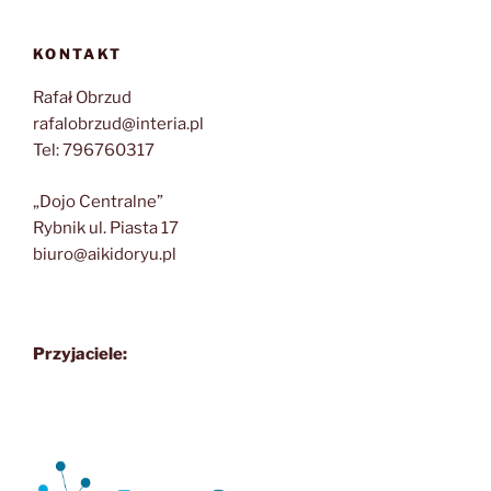
KONTAKT
Rafał Obrzud
rafalobrzud@interia.pl
Tel: 796760317
„Dojo Centralne”
Rybnik ul. Piasta 17
biuro@aikidoryu.pl
Przyjaciele: