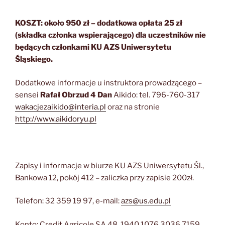
KOSZT: około 950 zł –
dodatkowa opłata
25 zł
(składka członka wspierającego) dla uczestników nie
będących członkami KU AZS Uniwersytetu
Śląskiego.
Dodatkowe informacje u instruktora prowadzącego –
sensei
Rafał Obrzud 4 Dan
Aikido: tel. 796-760-317
wakacjezaikido@interia.pl
oraz na stronie
http://www.aikidoryu.pl
Zapisy i informacje w biurze KU AZS Uniwersytetu Śl.,
Bankowa 12, pokój 412 – zaliczka przy zapisie 200zł.
Telefon: 32 359 19 97, e-mail:
azs@us.edu.pl
Konto: Credit Agricole SA 48 1940 1076 3036 7159