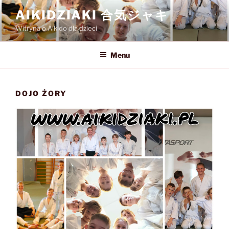
Przejdź
AIKIDZIAKI 合気ジャキ
do
Witryna o Aikido dla dzieci
treści
Menu
DOJO ŻORY