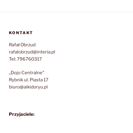
KONTAKT
Rafał Obrzud
rafalobrzud@interia.pl
Tel: 796760317
„Dojo Centralne”
Rybnik ul. Piasta 17
biuro@aikidoryu.pl
Przyjaciele: