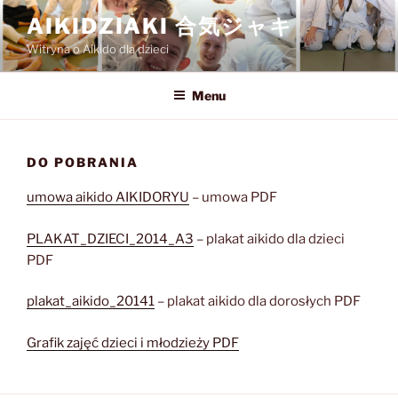
Przejdź
AIKIDZIAKI 合気ジャキ
do
Witryna o Aikido dla dzieci
treści
Menu
DO POBRANIA
umowa aikido AIKIDORYU
– umowa PDF
PLAKAT_DZIECI_2014_A3
– plakat aikido dla dzieci
PDF
plakat_aikido_20141
– plakat aikido dla dorosłych PDF
Grafik zajęć dzieci i młodzieży PDF