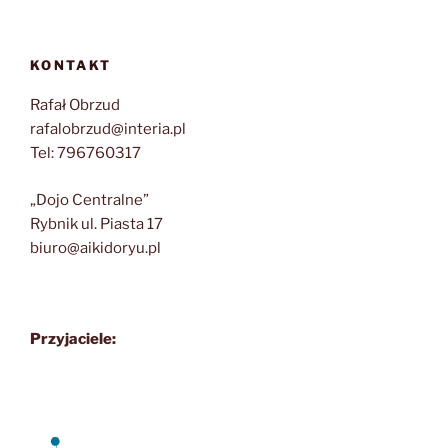
KONTAKT
Rafał Obrzud
rafalobrzud@interia.pl
Tel: 796760317
„Dojo Centralne”
Rybnik ul. Piasta 17
biuro@aikidoryu.pl
Przyjaciele: