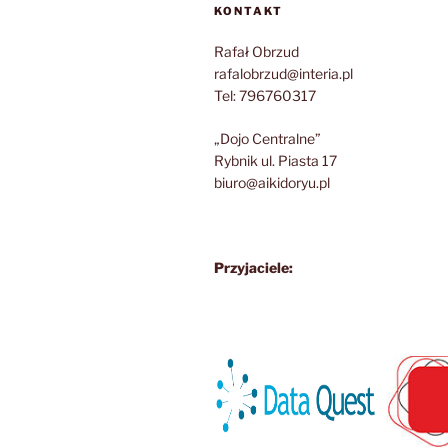
KONTAKT
Rafał Obrzud
rafalobrzud@interia.pl
Tel: 796760317
„Dojo Centralne”
Rybnik ul. Piasta 17
biuro@aikidoryu.pl
Przyjaciele: