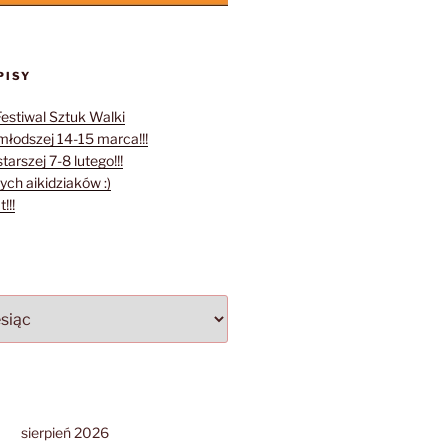
PISY
Festiwal Sztuk Walki
młodszej 14-15 marca!!!
tarszej 7-8 lutego!!!
ych aikidziaków :)
!!!
sierpień 2026