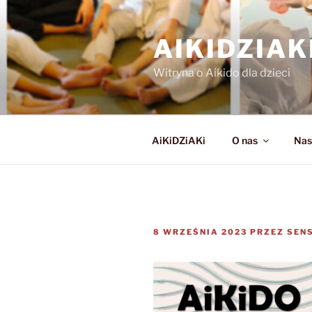
Przejdź
do
AIKIDZIA
treści
Witryna o Aikido dla dzieci
AiKiDZiAKi
O nas
Nas
OPUBLIKOWANE
8 WRZEŚNIA 2023
PRZEZ
SENS
W