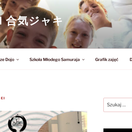
KI 合気ジャキ
ze Dojo
Szkoła Młodego Samuraja
Grafik zajęć
D
EI
Szukaj: