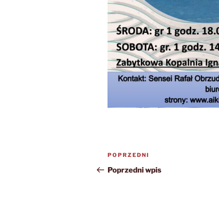
Nawigacja
Poprzedni
POPRZEDNI
wpisu
wpis
Poprzedni wpis