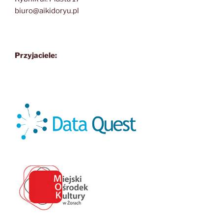
biuro@aikidoryu.pl
Przyjaciele: