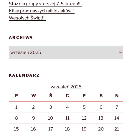
Staż dla grupy starszej 7-8 lutego!!!
Kilka prac naszych aikidziaków :)
Wesołych Świąt!!!
ARCHIWA
Archiwa
KALENDARZ
wrzesień 2025
P
W
Ś
C
P
S
N
1
2
3
4
5
6
7
8
9
10
11
12
13
14
15
16
17
18
19
20
21