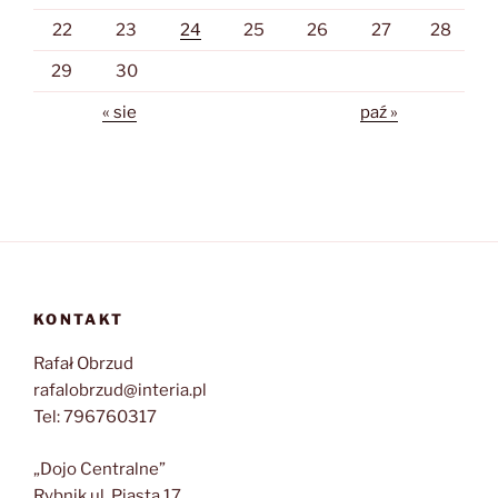
22
23
24
25
26
27
28
29
30
« sie
paź »
KONTAKT
Rafał Obrzud
rafalobrzud@interia.pl
Tel: 796760317
„Dojo Centralne”
Rybnik ul. Piasta 17