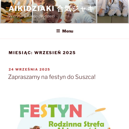
Przejdź
AIKIDZIAKI 合気ジャキ
do
Witryna o Aikido dla dzieci
treści
Menu
MIESIĄC:
WRZESIEŃ 2025
OPUBLIKOWANE
24 WRZEŚNIA 2025
W
Zapraszamy na festyn do Suszca!