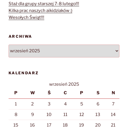
Staż dla grupy starszej 7-8 lutego!!!
Kilka prac naszych aikidziaków :)
Wesołych Świąt!!!
ARCHIWA
Archiwa
KALENDARZ
wrzesień 2025
P
W
Ś
C
P
S
N
1
2
3
4
5
6
7
8
9
10
11
12
13
14
15
16
17
18
19
20
21