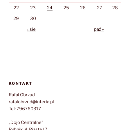
22
23
24
25
26
27
28
29
30
« sie
paź »
KONTAKT
Rafał Obrzud
rafalobrzud@interia.pl
Tel: 796760317
„Dojo Centralne”
Rybnik ul. Piasta 17