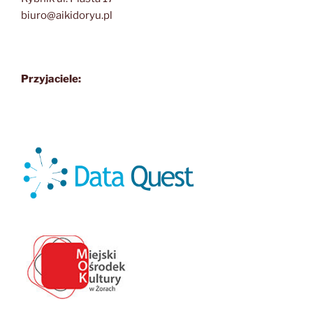
biuro@aikidoryu.pl
Przyjaciele: