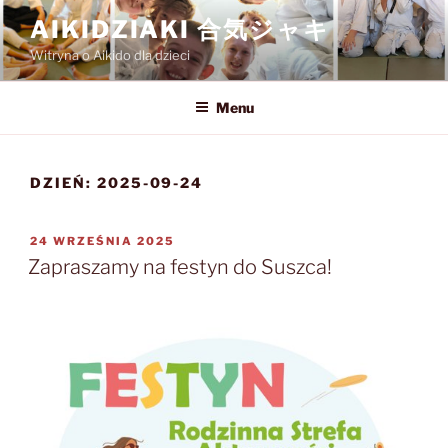
Przejdź
AIKIDZIAKI 合気ジャキ
do
Witryna o Aikido dla dzieci
treści
Menu
DZIEŃ:
2025-09-24
OPUBLIKOWANE
24 WRZEŚNIA 2025
W
Zapraszamy na festyn do Suszca!