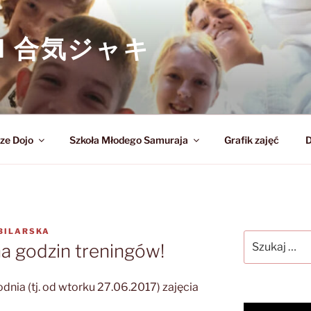
KI 合気ジャキ
ze Dojo
Szkoła Młodego Samuraja
Grafik zajęć
D
 BILARSKA
Szukaj:
a godzin treningów!
nia (tj. od wtorku 27.06.2017) zajęcia