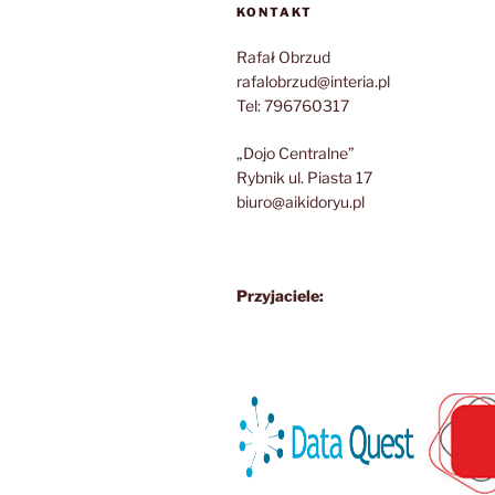
KONTAKT
Rafał Obrzud
rafalobrzud@interia.pl
Tel: 796760317
„Dojo Centralne”
Rybnik ul. Piasta 17
biuro@aikidoryu.pl
Przyjaciele: