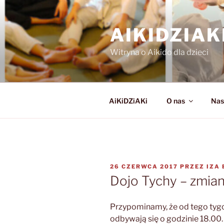
Przejdź
do
AIKIDZIA
treści
Witryna o Aikido dla dzieci
AiKiDZiAKi
O nas
Nas
OPUBLIKOWANE
26 CZERWCA 2017
PRZEZ
IZA
W
Dojo Tychy – zmian
Przypominamy, że od tego tygod
odbywają się o godzinie 18.00.