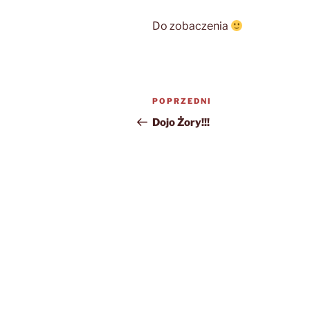
Do zobaczenia
Nawigacja
Poprzedni
POPRZEDNI
wpisu
wpis
Dojo Żory!!!