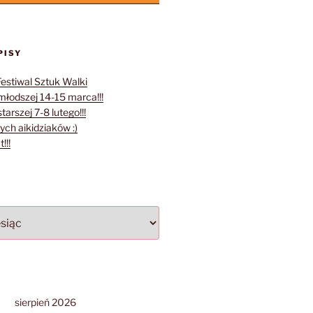
PISY
Festiwal Sztuk Walki
młodszej 14-15 marca!!!
tarszej 7-8 lutego!!!
ych aikidziaków :)
!!!
sierpień 2026