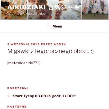
Przejdź
AIKIDZIAKI 合気ジャキ
do
Witryna o Aikido dla dzieci
treści
Menu
OPUBLIKOWANE
3 WRZEŚNIA 2015
PRZEZ
ADMIN
W
Migawki z tegorocznego obozu :)
[metaslider id=772]
Nawigacja
Poprzedni
POPRZEDNI
wpisu
wpis
Start Tychy 03.09.15 godz. 17.00!!!
Następny
NASTĘPNE