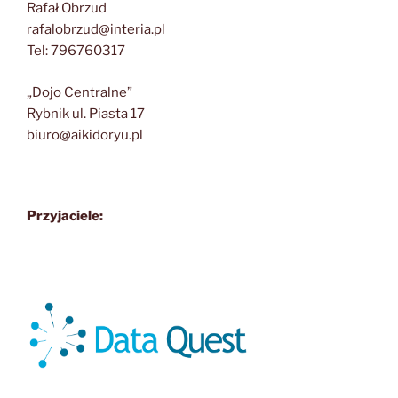
Rafał Obrzud
rafalobrzud@interia.pl
Tel: 796760317
„Dojo Centralne”
Rybnik ul. Piasta 17
biuro@aikidoryu.pl
Przyjaciele: