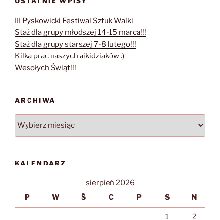
OSTATNIE WPISY
III Pyskowicki Festiwal Sztuk Walki
Staż dla grupy młodszej 14-15 marca!!!
Staż dla grupy starszej 7-8 lutego!!!
Kilka prac naszych aikidziaków :)
Wesołych Świąt!!!
ARCHIWA
Archiwa
KALENDARZ
sierpień 2026
P
W
Ś
C
P
S
N
1
2