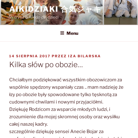
Przejdź
AIKIDZIAKI 合気ジャキ
do
Witryna o Aikido dla dzieci
treści
Menu
OPUBLIKOWANE
14 SIERPNIA 2017
PRZEZ
IZA BILARSKA
W
Kilka słów po obozie…
Chciałbym podziękować wszystkim obozowiczom za
wspólnie spędzony wspaniały czas .. mam nadzieję że
łzy po obozie były spowodowane tylko tęsknotą za
cudownymi ch
wilami i nowymi przyjaciółmi.
Dziękuję Rodzicom za wsparcie młodych ludzi, i
zrozumienie dla mojej skromnej osoby oraz wysiłku
całej naszej kadry.
szczególnie dziękuję sensei Anecie Bojar za