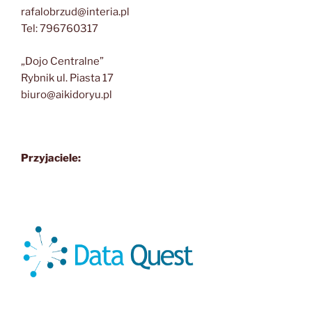
rafalobrzud@interia.pl
Tel: 796760317
„Dojo Centralne”
Rybnik ul. Piasta 17
biuro@aikidoryu.pl
Przyjaciele: