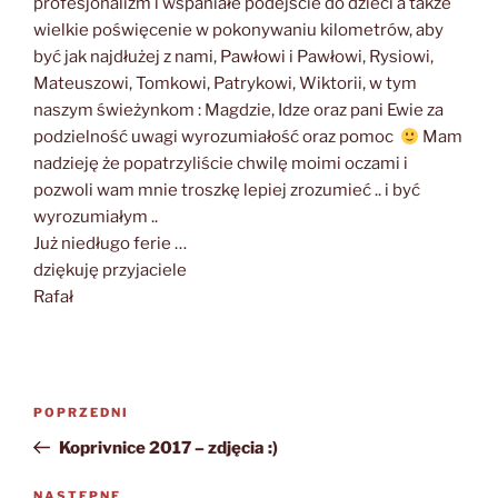
profesjonalizm i wspaniałe podejście do dzieci a także
wielkie poświęcenie w pokonywaniu kilometrów, aby
być jak najdłużej z nami, Pawłowi i Pawłowi, Rysiowi,
Mateuszowi, Tomkowi, Patrykowi, Wiktorii, w tym
naszym świeżynkom : Magdzie, Idze oraz pani Ewie za
podzielność uwagi wyrozumiałość oraz pomoc
Mam
nadzieję że popatrzyliście chwilę moimi oczami i
pozwoli wam mnie troszkę lepiej zrozumieć .. i być
wyrozumiałym ..
Już niedługo ferie …
dziękuję przyjaciele
Rafał
Nawigacja
Poprzedni
POPRZEDNI
wpisu
wpis
Koprivnice 2017 – zdjęcia :)
NASTĘPNE