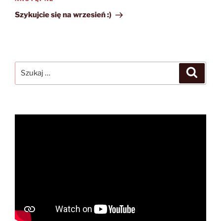
Następny
wpis
Szykujcie się na wrzesień :)
Szukaj:
Szukaj