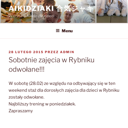
Przejdź
AIKIDZIAKI 合気ジャキ
do
Witryna o Aikido dla dzieci
treści
Menu
OPUBLIKOWANE
28 LUTEGO 2015
PRZEZ
ADMIN
W
Sobotnie zajęcia w Rybniku
odwołane!!!
W sobotę (28.02) ze względu na odbywający się w ten
weekend staż dla dorosłych zajęcia dla dzieci w Rybniku
zostały odwołane.
Najbliższy trening w poniedziałek.
Zapraszamy