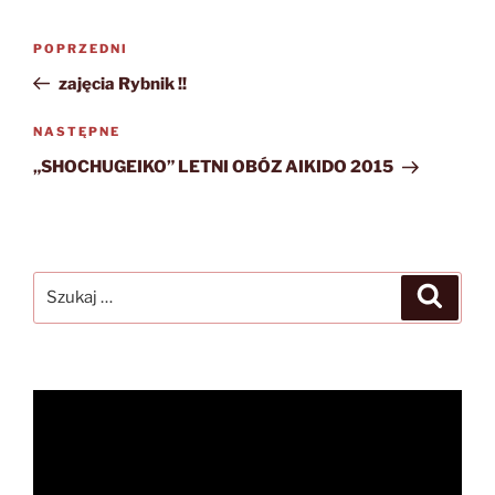
Nawigacja
Poprzedni
POPRZEDNI
wpisu
wpis
zajęcia Rybnik !!
Następny
NASTĘPNE
wpis
„SHOCHUGEIKO” LETNI OBÓZ AIKIDO 2015
Szukaj:
Szukaj