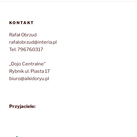
KONTAKT
Rafał Obrzud
rafalobrzud@interia.pl
Tel: 796760317
„Dojo Centralne”
Rybnik ul. Piasta 17
biuro@aikidoryu.pl
Przyjaciele: