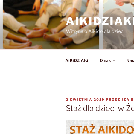
Przejdź
do
AIKIDZIA
treści
Witryna o Aikido dla dzieci
AiKiDZiAKi
O nas
Nas
OPUBLIKOWANE
2 KWIETNIA 2019
PRZEZ
IZA 
W
Staż dla dzieci w Ż