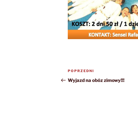
Nawigacja
Poprzedni
POPRZEDNI
wpisu
wpis
Wyjazd na obóz zimowy!!!