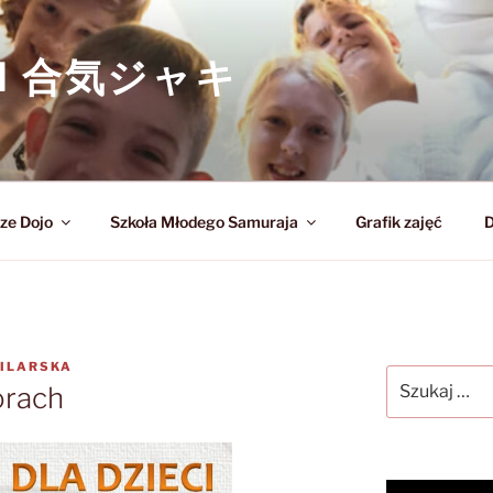
KI 合気ジャキ
ze Dojo
Szkoła Młodego Samuraja
Grafik zajęć
D
BILARSKA
Szukaj:
orach