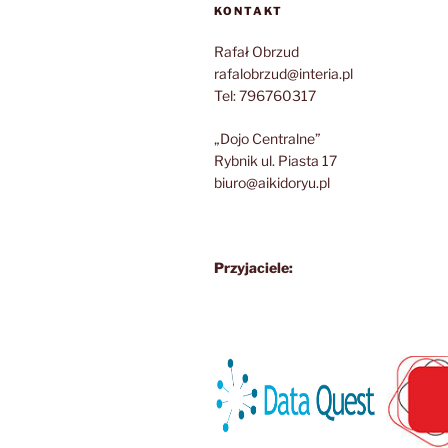
KONTAKT
Rafał Obrzud
rafalobrzud@interia.pl
Tel: 796760317
„Dojo Centralne”
Rybnik ul. Piasta 17
biuro@aikidoryu.pl
Przyjaciele: