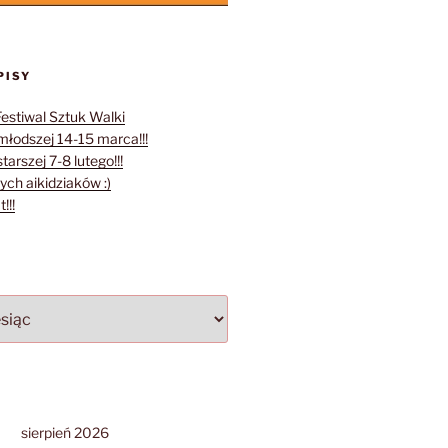
PISY
Festiwal Sztuk Walki
młodszej 14-15 marca!!!
tarszej 7-8 lutego!!!
ych aikidziaków :)
!!!
sierpień 2026