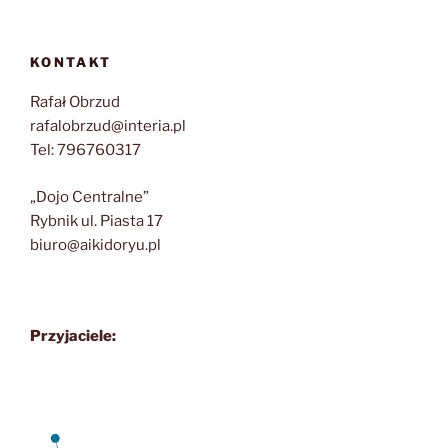
KONTAKT
Rafał Obrzud
rafalobrzud@interia.pl
Tel: 796760317
„Dojo Centralne”
Rybnik ul. Piasta 17
biuro@aikidoryu.pl
Przyjaciele: