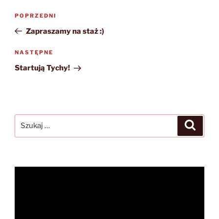
Nawigacja
Poprzedni
POPRZEDNI
wpisu
wpis
Zapraszamy na staż :)
Następny
NASTĘPNE
wpis
Startują Tychy!
Szukaj:
Szukaj