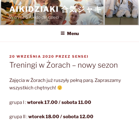
Przejdź
AIKIDZIAKI 合気ジャキ
do
Witryna o Aikido dla dzieci
treści
Menu
OPUBLIKOWANE
20 WRZEŚNIA 2020
PRZEZ
SENSEI
W
Treningi w Żorach – nowy sezon
Zajęcia w Żorach już ruszyły pełną parą. Zapraszamy
wszystkich chętnych!
grupa I :
wtorek 17.00 / sobota 11.00
grupa II :
wtorek 18.00 / sobota 12.00