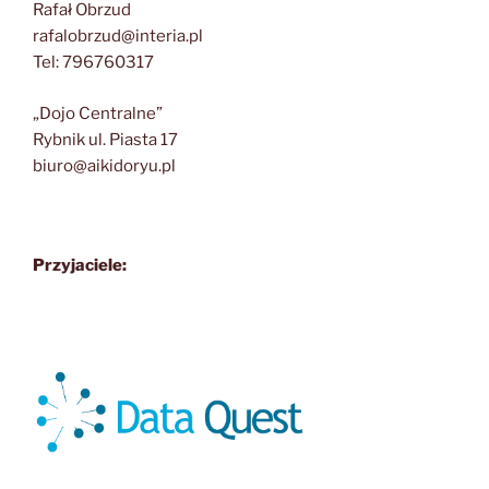
Rafał Obrzud
rafalobrzud@interia.pl
Tel: 796760317
„Dojo Centralne”
Rybnik ul. Piasta 17
biuro@aikidoryu.pl
Przyjaciele: