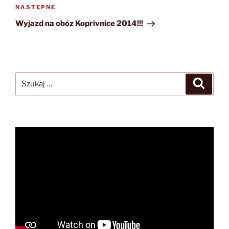
Następny
NASTĘPNE
wpis
Wyjazd na obóz Koprivnice 2014!!!
Szukaj:
Szukaj