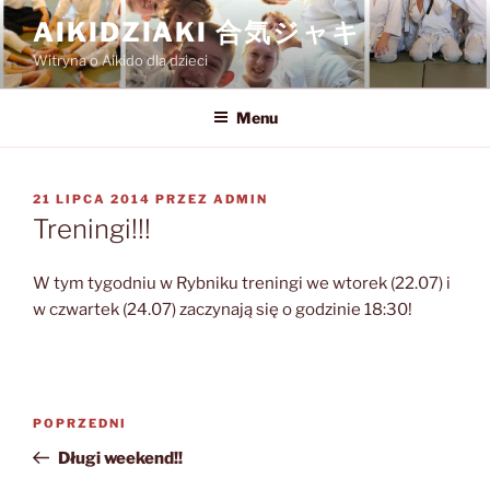
Przejdź
AIKIDZIAKI 合気ジャキ
do
Witryna o Aikido dla dzieci
treści
Menu
OPUBLIKOWANE
21 LIPCA 2014
PRZEZ
ADMIN
W
Treningi!!!
W tym tygodniu w Rybniku treningi we wtorek (22.07) i
w czwartek (24.07) zaczynają się o godzinie 18:30!
Nawigacja
Poprzedni
POPRZEDNI
wpisu
wpis
Długi weekend!!