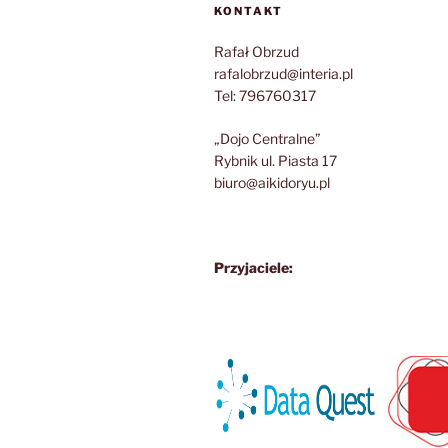
KONTAKT
Rafał Obrzud
rafalobrzud@interia.pl
Tel: 796760317
„Dojo Centralne”
Rybnik ul. Piasta 17
biuro@aikidoryu.pl
Przyjaciele: