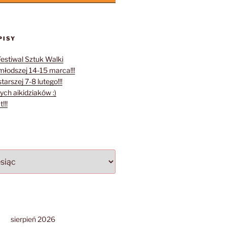
PISY
Festiwal Sztuk Walki
młodszej 14-15 marca!!!
tarszej 7-8 lutego!!!
ych aikidziaków :)
!!!
sierpień 2026