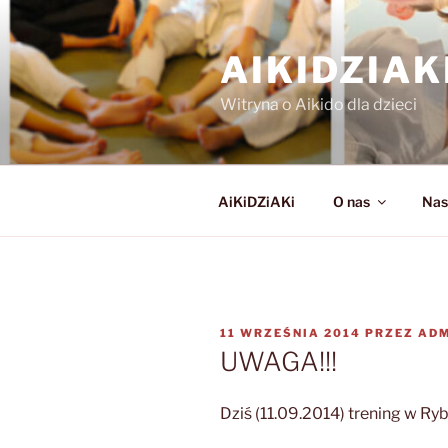
Przejdź
do
AIKIDZIA
treści
Witryna o Aikido dla dzieci
AiKiDZiAKi
O nas
Nas
OPUBLIKOWANE
11 WRZEŚNIA 2014
PRZEZ
ADM
W
UWAGA!!!
Dziś (11.09.2014) trening w Ry