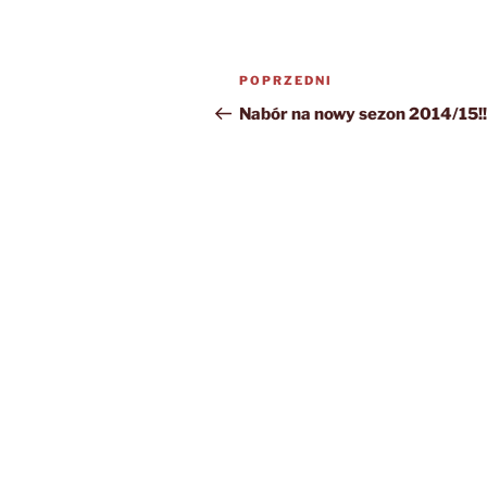
Nawigacja
Poprzedni
POPRZEDNI
wpisu
wpis
Nabór na nowy sezon 2014/15!!