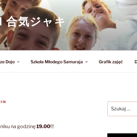
KI 合気ジャキ
ze Dojo
Szkoła Młodego Samuraja
Grafik zajęć
D
IN
Szukaj:
bniku na godzinę
19.00
!!!