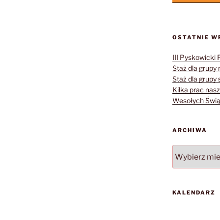
OSTATNIE W
III Pyskowicki 
Staż dla grupy 
Staż dla grupy s
Kilka prac nasz
Wesołych Świąt
ARCHIWA
Archiwa
KALENDARZ