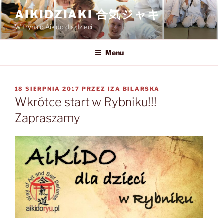
Przejdź
AIKIDZIAKI 合気ジャキ
do
Witryna o Aikido dla dzieci
treści
Menu
OPUBLIKOWANE
18 SIERPNIA 2017
PRZEZ
IZA BILARSKA
W
Wkrótce start w Rybniku!!!
Zapraszamy