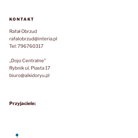
KONTAKT
Rafał Obrzud
rafalobrzud@interia.pl
Tel: 796760317
„Dojo Centralne”
Rybnik ul. Piasta 17
biuro@aikidoryu.pl
Przyjaciele: