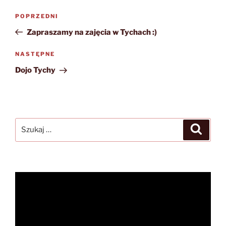
Nawigacja
Poprzedni
POPRZEDNI
wpisu
wpis
Zapraszamy na zajęcia w Tychach :)
Następny
NASTĘPNE
wpis
Dojo Tychy
Szukaj:
Szukaj