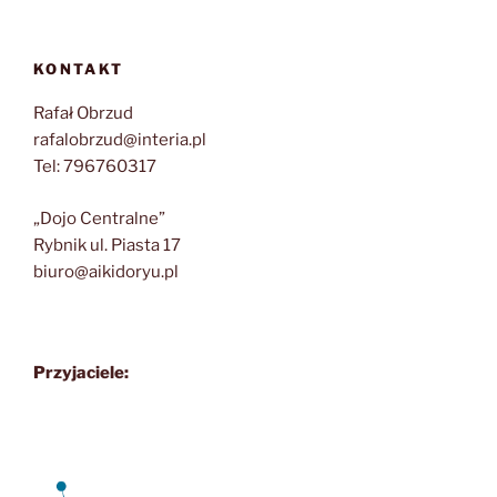
KONTAKT
Rafał Obrzud
rafalobrzud@interia.pl
Tel: 796760317
„Dojo Centralne”
Rybnik ul. Piasta 17
biuro@aikidoryu.pl
Przyjaciele: