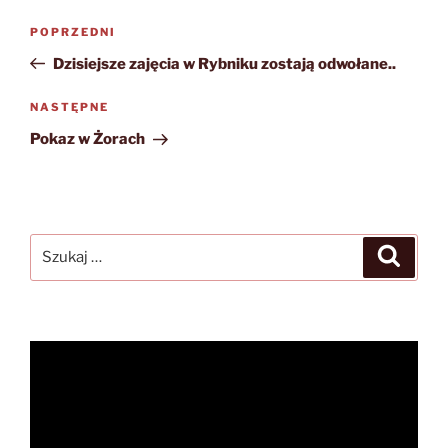
Nawigacja
Poprzedni
POPRZEDNI
wpisu
wpis
Dzisiejsze zajęcia w Rybniku zostają odwołane..
Następny
NASTĘPNE
wpis
Pokaz w Żorach
Szukaj:
Szukaj