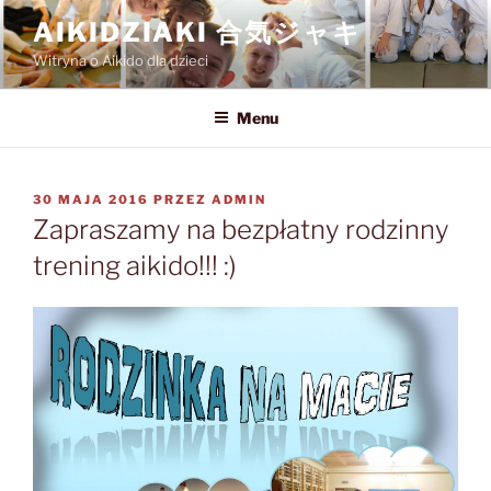
Przejdź
AIKIDZIAKI 合気ジャキ
do
Witryna o Aikido dla dzieci
treści
Menu
OPUBLIKOWANE
30 MAJA 2016
PRZEZ
ADMIN
W
Zapraszamy na bezpłatny rodzinny
trening aikido!!! :)