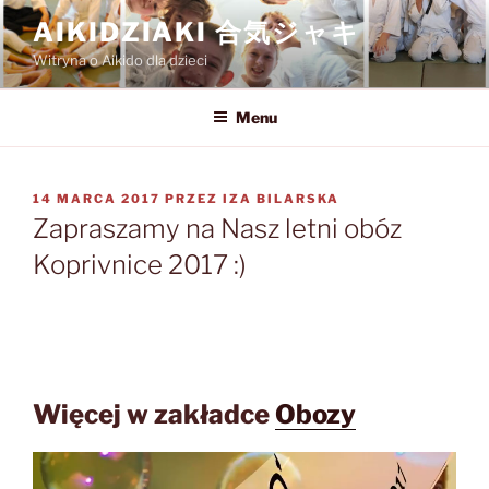
Przejdź
AIKIDZIAKI 合気ジャキ
do
Witryna o Aikido dla dzieci
treści
Menu
OPUBLIKOWANE
14 MARCA 2017
PRZEZ
IZA BILARSKA
W
Zapraszamy na Nasz letni obóz
Koprivnice 2017 :)
Więcej w zakładce
Obozy
Odtwarzacz