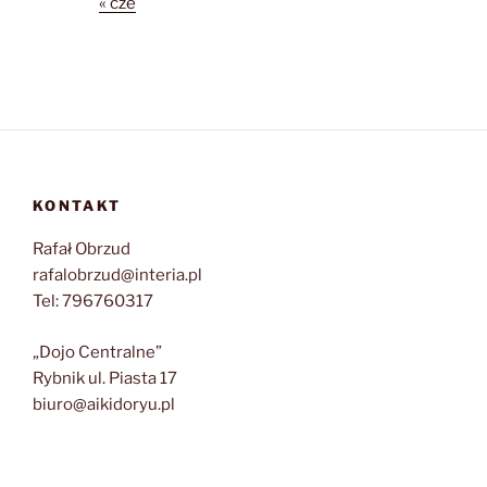
« cze
KONTAKT
Rafał Obrzud
rafalobrzud@interia.pl
Tel: 796760317
„Dojo Centralne”
Rybnik ul. Piasta 17
biuro@aikidoryu.pl