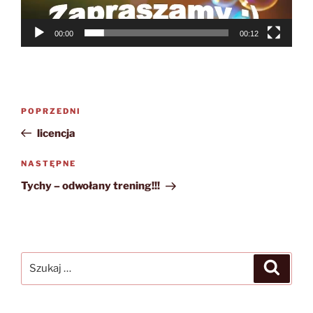
00:00
00:12
Nawigacja
Poprzedni
POPRZEDNI
wpisu
wpis
licencja
Następny
NASTĘPNE
wpis
Tychy – odwołany trening!!!
Szukaj:
Szukaj