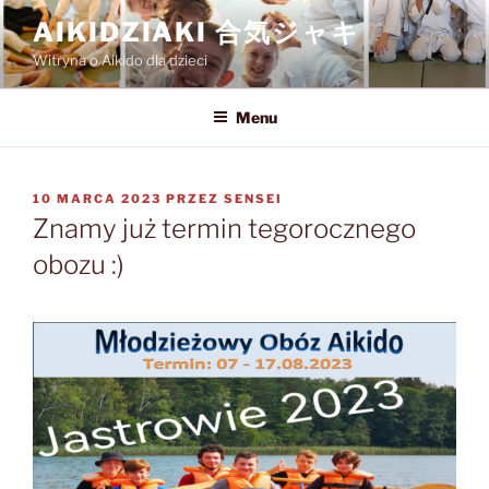
Przejdź
AIKIDZIAKI 合気ジャキ
do
Witryna o Aikido dla dzieci
treści
Menu
OPUBLIKOWANE
10 MARCA 2023
PRZEZ
SENSEI
W
Znamy już termin tegorocznego
obozu :)