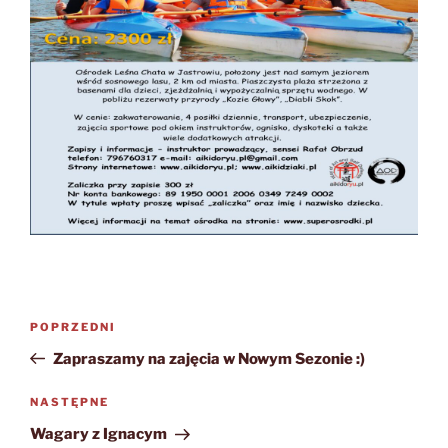
Nawigacja
Poprzedni
POPRZEDNI
wpisu
wpis
Zapraszamy na zajęcia w Nowym Sezonie :)
Następny
NASTĘPNE
wpis
Wagary z Ignacym