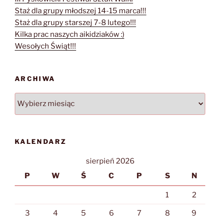
Staż dla grupy młodszej 14-15 marca!!!
Staż dla grupy starszej 7-8 lutego!!!
Kilka prac naszych aikidziaków :)
Wesołych Świąt!!!
ARCHIWA
Archiwa
KALENDARZ
sierpień 2026
P
W
Ś
C
P
S
N
1
2
3
4
5
6
7
8
9