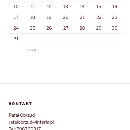
10
11
12
13
14
15
16
17
18
19
20
21
22
23
24
25
26
27
28
29
30
31
« cze
KONTAKT
Rafał Obrzud
rafalobrzud@interia.pl
Tel: 796760317