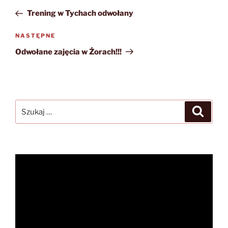
wpisu
wpis
Trening w Tychach odwołany
Następny
NASTĘPNE
wpis
Odwołane zajęcia w Żorach!!!
Szukaj:
Szukaj