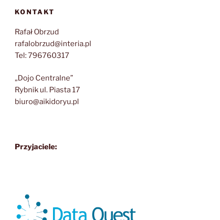
KONTAKT
Rafał Obrzud
rafalobrzud@interia.pl
Tel: 796760317
„Dojo Centralne”
Rybnik ul. Piasta 17
biuro@aikidoryu.pl
Przyjaciele: