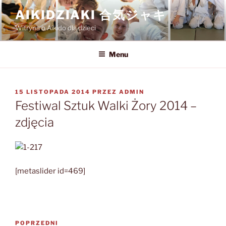
Przejdź
AIKIDZIAKI 合気ジャキ
do
Witryna o Aikido dla dzieci
treści
Menu
OPUBLIKOWANE
15 LISTOPADA 2014
PRZEZ
ADMIN
W
Festiwal Sztuk Walki Żory 2014 –
zdjęcia
[metaslider id=469]
Nawigacja
Poprzedni
POPRZEDNI