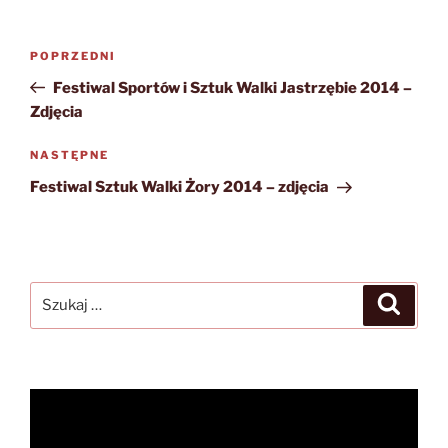
Nawigacja
Poprzedni
POPRZEDNI
wpisu
wpis
Festiwal Sportów i Sztuk Walki Jastrzębie 2014 –
Zdjęcia
Następny
NASTĘPNE
wpis
Festiwal Sztuk Walki Żory 2014 – zdjęcia
Szukaj:
Szukaj