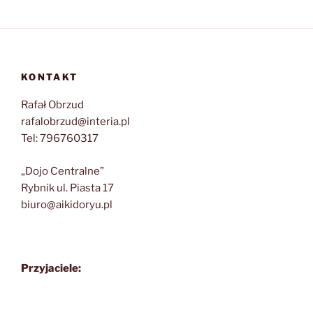
KONTAKT
Rafał Obrzud
rafalobrzud@interia.pl
Tel: 796760317
„Dojo Centralne”
Rybnik ul. Piasta 17
biuro@aikidoryu.pl
Przyjaciele: