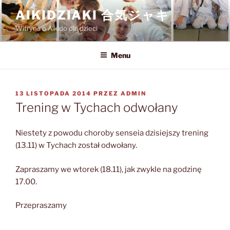
Przejdź
AIKIDZIAKI 合気ジャキ
do
Witryna o Aikido dla dzieci
treści
Menu
OPUBLIKOWANE
13 LISTOPADA 2014
PRZEZ
ADMIN
W
Trening w Tychach odwołany
Niestety z powodu choroby senseia dzisiejszy trening
(13.11) w Tychach został odwołany.
Zapraszamy we wtorek (18.11), jak zwykle na godzinę
17.00.
Przepraszamy