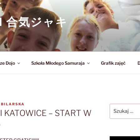
KI 合気ジャキ
ze Dojo
Szkoła Młodego Samuraja
Grafik zajęć
D
 BILARSKA
Szukaj:
CI KATOWICE – START W
)