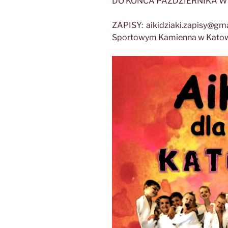
DO KOŃCA PAŹDZIERNIKA WST
ZAPISY: aikidziaki.zapisy@gma
Sportowym Kamienna w Kato