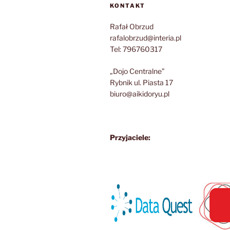
KONTAKT
Rafał Obrzud
rafalobrzud@interia.pl
Tel: 796760317
„Dojo Centralne”
Rybnik ul. Piasta 17
biuro@aikidoryu.pl
Przyjaciele: