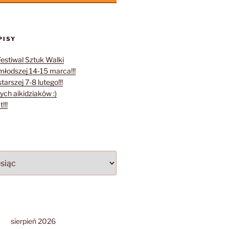
PISY
Festiwal Sztuk Walki
młodszej 14-15 marca!!!
tarszej 7-8 lutego!!!
ych aikidziaków :)
!!!
sierpień 2026