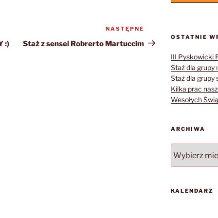
NASTĘPNE
Następny
OSTATNIE W
wpis
 :)
Staż z sensei Robrerto Martuccim
III Pyskowicki 
Staż dla grupy 
Staż dla grupy s
Kilka prac nasz
Wesołych Świąt
ARCHIWA
Archiwa
KALENDARZ