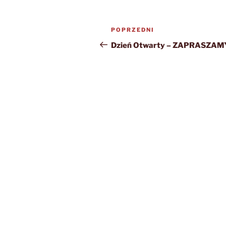
Nawigacja
Poprzedni
POPRZEDNI
wpisu
wpis
Dzień Otwarty – ZAPRASZAMY