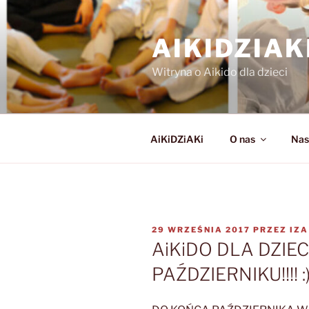
Przejdź
do
AIKIDZIA
treści
Witryna o Aikido dla dzieci
AiKiDZiAKi
O nas
Nas
OPUBLIKOWANE
29 WRZEŚNIA 2017
PRZEZ
IZA
W
AiKiDO DLA DZIE
PAŹDZIERNIKU!!!! :