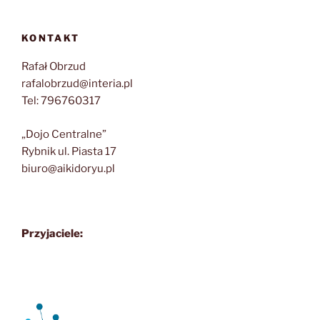
KONTAKT
Rafał Obrzud
rafalobrzud@interia.pl
Tel: 796760317
„Dojo Centralne”
Rybnik ul. Piasta 17
biuro@aikidoryu.pl
Przyjaciele: