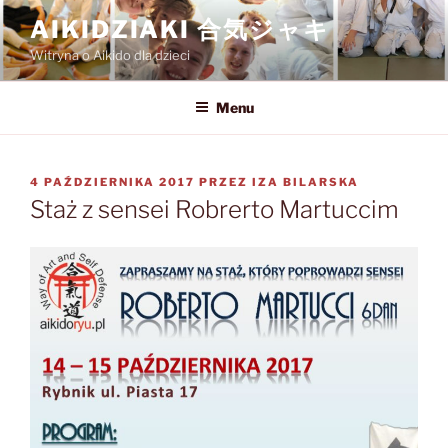
Przejdź
AIKIDZIAKI 合気ジャキ
do
Witryna o Aikido dla dzieci
treści
Menu
OPUBLIKOWANE
4 PAŹDZIERNIKA 2017
PRZEZ
IZA BILARSKA
W
Staż z sensei Robrerto Martuccim