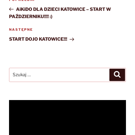
Poprzedni
wpisu
wpis
AiKiDO DLA DZIECI KATOWICE – START W
PAŹDZIERNIKU!!!! :)
Następny
NASTĘPNE
wpis
START DOJO KATOWICE!!!
Szukaj:
Szukaj